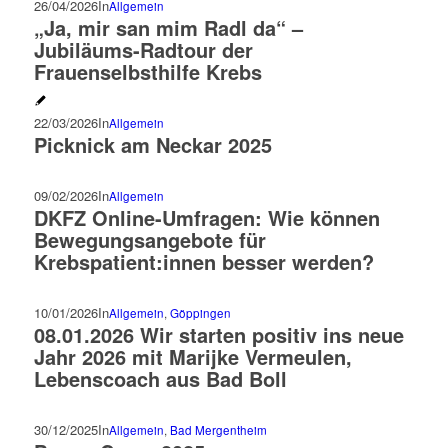
26/04/2026
In
Allgemein
„Ja, mir san mim Radl da“ –
Jubiläums-Radtour der
Frauenselbsthilfe Krebs
22/03/2026
In
Allgemein
Picknick am Neckar 2025
09/02/2026
In
Allgemein
DKFZ Online-Umfragen: Wie können
Bewegungsangebote für
Krebspatient:innen besser werden?
10/01/2026
In
Allgemein
,
Göppingen
08.01.2026 Wir starten positiv ins neue
Jahr 2026 mit Marijke Vermeulen,
Lebenscoach aus Bad Boll
30/12/2025
In
Allgemein
,
Bad Mergentheim