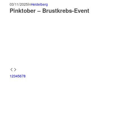
03/11/2025
In
Heidelberg
Pinktober – Brustkrebs-Event
1
2
3
4
5
6
7
8