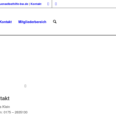
uenselbsthilfe-bw.de
|
Kontakt
Kontakt
Mitgliederbereich
takt
a Klein
on: 0175 – 2635130