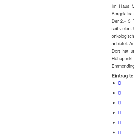
Im Haus Ma
Bergplateau
Der 2.+ 3. 
seit vielen 
onkologisc
anbietet. A
Dort hat u
Höhepunkt 
Emmending
Eintrag te