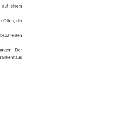
t auf einem
a Otten, die
bspatienten
fangen. Der
krankenhaus