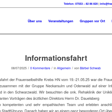
Telefon: 07553 – 82 86 820
|
info@fra
Über uns
Veranstaltungen
Gruppen vor Ort
Informationsfahrt
/
/
/
08/07/2025
0 Kommentare
in
Allgemein
von
Bärbel Schwab
sfahrt der Frauenselbsthilfe Krebs HN vom 19.-21.05.25 war die Fraue
usammen mit der Gruppe Neckarsulm und Odenwald auf einer Inf
d in den Schwarzwald. Wir besuchten die onk. Rehaklinik der Unikli
santen Vorträgen des ärztlichen Direktors Herrn Dr. Dauelsberg
 kompetenten und sehr empathischen Team und erlebten anschl
e Stadtführung. Danach haben wir an einem ganz besonderen Ort über