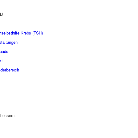
Ü
nselbsthilfe Krebs (FSH)
staltungen
oads
kt
ederbereich
rbessern.