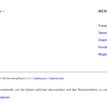
 –
MEN
.
Fraue
Veran
Downl
Konta
Mitgli
n-Württemberg/Bayern e.V. |
Impressum
|
Datenschutz
erwendet, um die Seiten optimiert darzustellen und das Nutzererlebnis zu ve
blehnen