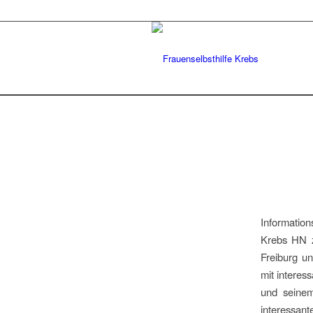
Information
Krebs HN z
Freiburg un
mit interes
und seinem
interessant