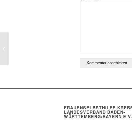
POWER-CAMP Meine
Kraft entdecken
FRAUENSELBSTHILFE KREBS
LANDESVERBAND BADEN-
WÜRTTEMBERG/BAYERN E.V