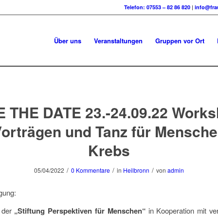
Telefon: 07553 – 82 86 820
|
info@fra
Über uns
Veranstaltungen
Gruppen vor Ort
 THE DATE 23.-24.09.22 Work
Vorträgen und Tanz für Mensche
Krebs
/
/
/
05/04/2022
0 Kommentare
in
Heilbronn
von
admin
gung:
t der
„Stiftung Perspektiven für Menschen“
in Kooperation mit ve