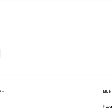
 –
MEN
.
Fraue