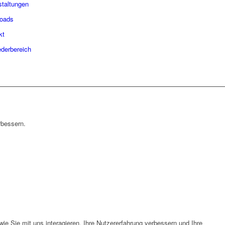
staltungen
oads
kt
ederbereich
rbessern.
e Sie mit uns interagieren, Ihre Nutzererfahrung verbessern und Ihre