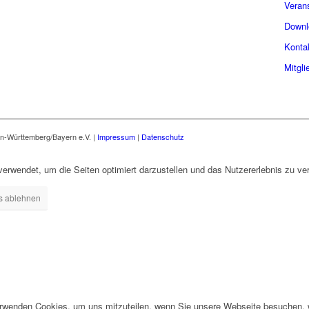
Veran
Downl
Konta
Mitgli
n-Württemberg/Bayern e.V. |
Impressum
|
Datenschutz
erwendet, um die Seiten optimiert darzustellen und das Nutzererlebnis zu ve
s ablehnen
erwenden Cookies, um uns mitzuteilen, wenn Sie unsere Webseite besuchen, wi