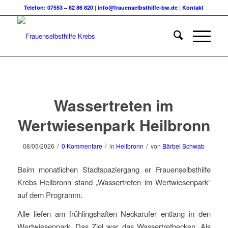
Telefon: 07553 – 82 86 820
|
info@frauenselbsthilfe-bw.de
|
Kontakt
Wassertreten im
Wertwiesenpark Heilbronn
/
/
/
08/05/2026
0 Kommentare
in
Heilbronn
von
Bärbel Schwab
Beim monatlichen Stadtspaziergang er Frauenselbsthilfe
Krebs Heilbronn stand „Wassertreten im Wertwiesenpark“
auf dem Programm.
Alle liefen am frühlingshaften Neckarufer entlang in den
Wertwiesenpark. Das Ziel war das Wassertretbecken. Als