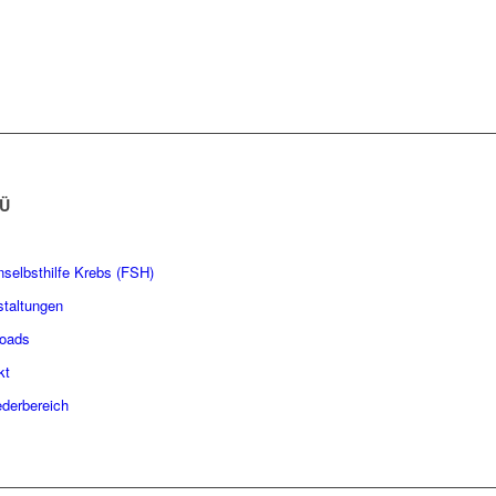
Ü
nselbsthilfe Krebs (FSH)
staltungen
oads
kt
ederbereich