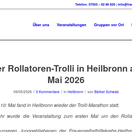
Telefon: 07553 – 82 86 820
|
info@fra
Über uns
Veranstaltungen
Gruppen vor Ort
r Rollatoren-Trolli in Heilbronn
Mai 2026
/
/
/
09/05/2026
0 Kommentare
in
Heilbronn
von
Bärbel Schwab
10: Mai fand in Heilbronn wieder der Trolli-Marathon statt.
hr wurde die Veranstaltung zum ersten Mal um den Rollato
unseren Junggebliebenen der Frauenselbsthilfekrebs-Heilb