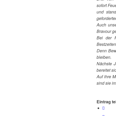
sofort Fe
und stan
geforderte
Auch unse
Bravour ge
Bei der 
Bestzeite
Denn Bewe
bleiben.
Nächste J
bereitet si
Auf ihre M
sind sie i
Eintrag te