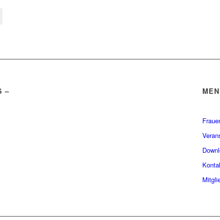
 –
MEN
.
Fraue
Veran
Downl
Konta
Mitgli